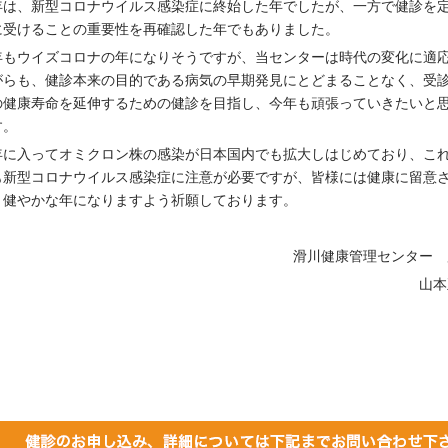
年は、新型コロナウイルス感染症に終始した年でしたが、一方で健診を
に受けることの重要性を再確認した年でもありました。
年もウイズコロナの年になりそうですが、当センターは時代の変化に適
がらも、健診本来の目的である病気の早期発見にとどまることなく、受
の健康寿命を延伸するための健診を目指し、今年も頑張っていきたいと
す。
年に入ってオミクロン株の感染が日本国内でも拡大しはじめており、こ
も新型コロナウイルス感染症に注意が必要ですが、皆様には健康に留意
、健やかな年になりますよう祈願しております。
滑川健康管理センター 
山本