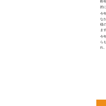
昨
的
今
な
様
ま
今
ら
れ