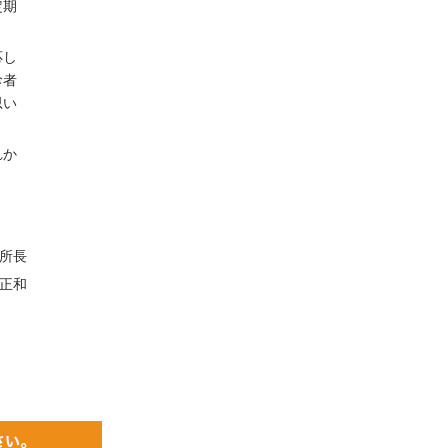
定期
応し
診者
思い
れか
さ
所長
正和