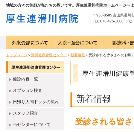
地域の方々の笑顔が私たちの願いです。厚生連滑川病院ホームページへ
〒936-8585 富山県滑川
TEL 076-475-1000（代） 
トップページ
＞
滑川健康管理センター
＞
新着情報
＞受診される皆さまへのお願
健診内容一覧
オプション検査
新着情報
日帰り人間ドックの流れ
スタッフ紹介
受診される皆さ
当センターについて