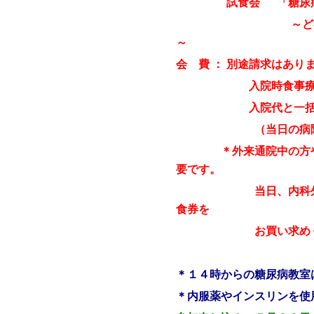
試食会 「糖尿
～どのような食品
～
会 費 ： 別途請求はあり
入院時食事
入院代と一括請求さ
（当日の病院食の
＊外来通院中の方やご
要です。
当日、内科
食券を
お買い
求め
＊１４時からの糖尿病教室
＊内服薬やインスリンを使