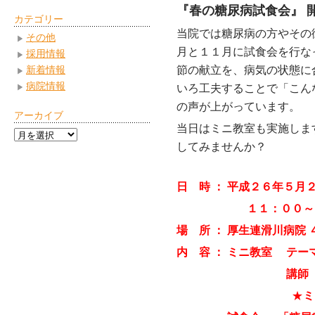
『春の糖尿病試食会』 
カテゴリー
当院では糖尿病の方やその
その他
月と１１月に試食会を行な
採用情報
新着情報
節の献立を、病気の状態に
病院情報
いろ工夫することで「こん
の声が上がっています。
アーカイブ
当日はミニ教室も実施しま
ア
してみませんか？
ー
カ
イ
日 時 ： 平成２６年５
ブ
１１：００～１３：
場 所 ： 厚生連滑川病院
内 容 ：
ミニ教室 テー
講師
★
ミ