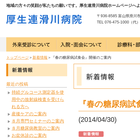
地域の方々の笑顔が私たちの願いです。厚生連滑川病院ホームページへ
〒936-8585 富山県滑川
TEL 076-475-1000（代） 
トップページ
＞
新着情報
＞『春の糖尿病試食会』開催のご案内
最近の投稿
持続グルコース測定器を使
用中の放射線検査を受けら
『春の糖尿病試
れる方へ
産後ケアのご案内
(2014/04/30)
８月専門セミナーのご案内
８月糖尿病教室のご案内
お盆休診のご案内