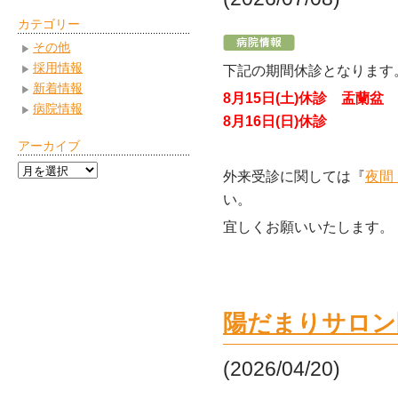
カテゴリー
その他
採用情報
下記の期間休診となります
新着情報
8月15日(土)休診 盂蘭盆
病院情報
8月16日(日)休診
アーカイブ
ア
外来受診に関しては『
夜間
ー
い。
カ
宜しくお願いいたします。
イ
ブ
陽だまりサロン
(2026/04/20)