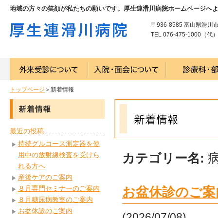
地域の方々の笑顔が私たちの願いです。厚生連滑川病院ホームページへ
〒936-8585 富山県滑川
TEL 076-475-1000（代） 
トップページ
＞新着情報
最近の投稿
持続グルコース測定器を使
用中の放射線検査を受けら
カテゴリー名:
れる方へ
産後ケアのご案内
８月専門セミナーのご案内
お盆休診のご案
８月糖尿病教室のご案内
お盆休診のご案内
(2026/07/08)