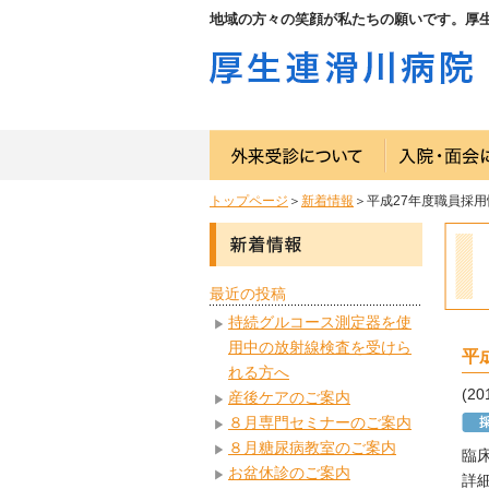
地域の方々の笑顔が私たちの願いです。厚
トップページ
＞
新着情報
＞平成27年度職員採
最近の投稿
持続グルコース測定器を使
用中の放射線検査を受けら
平
れる方へ
(20
産後ケアのご案内
８月専門セミナーのご案内
８月糖尿病教室のご案内
臨
お盆休診のご案内
詳