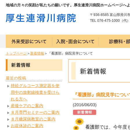
地域の方々の笑顔が私たちの願いです。厚生連滑川病院ホームページへ
〒936-8585 富山県滑川
TEL 076-475-1000（代） 
トップページ
＞
新着情報
＞『看護部』病院見学について
最近の投稿
持続グルコース測定器を使
用中の放射線検査を受けら
『看護部』病院見学につい
れる方へ
(2016/06/03)
産後ケアのご案内
８月専門セミナーのご案内
８月糖尿病教室のご案内
お盆休診のご案内
看護部
では、今年度