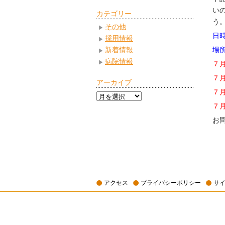
い
カテゴリー
う
その他
日
採用情報
新着情報
場
病院情報
７
７
アーカイブ
７
ア
７
ー
カ
お
イ
ブ
アクセス
プライバシーポリシー
サ