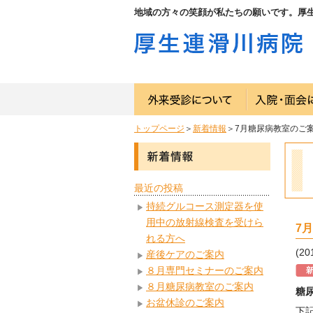
地域の方々の笑顔が私たちの願いです。厚
トップページ
＞
新着情報
＞7月糖尿病教室のご
最近の投稿
持続グルコース測定器を使
用中の放射線検査を受けら
7
れる方へ
(20
産後ケアのご案内
８月専門セミナーのご案内
８月糖尿病教室のご案内
糖
お盆休診のご案内
下