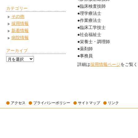
●臨床検査技師
カテゴリー
●理学療法士
その他
●作業療法士
採用情報
●臨床工学技士
新着情報
●社会福祉士
病院情報
●栄養士・調理師
●薬剤師
アーカイブ
●事務員
ア
詳細は
採用情報ページ
をご覧く
ー
カ
イ
ブ
アクセス
プライバシーポリシー
サイトマップ
リンク