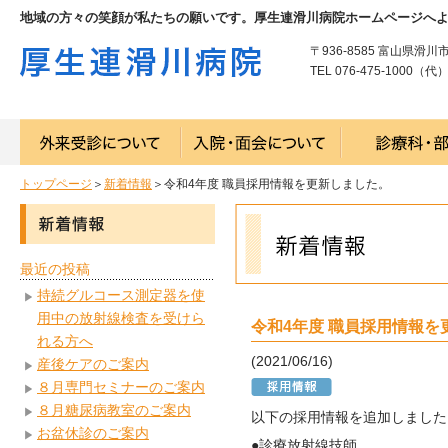
地域の方々の笑顔が私たちの願いです。厚生連滑川病院ホームページへ
〒936-8585 富山県滑川
TEL 076-475-1000（代） 
トップページ
＞
新着情報
＞令和4年度 職員採用情報を更新しました。
最近の投稿
持続グルコース測定器を使
用中の放射線検査を受けら
令和4年度 職員採用情報を
れる方へ
(2021/06/16)
産後ケアのご案内
８月専門セミナーのご案内
８月糖尿病教室のご案内
以下の採用情報を追加しました
お盆休診のご案内
●診療放射線技師