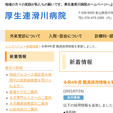
地域の方々の笑顔が私たちの願いです。厚生連滑川病院ホームページへ
〒936-8585 富山県滑川
TEL 076-475-1000（代） 
トップページ
＞
新着情報
＞令和4年度 職員採用情報を更新しました。
最近の投稿
持続グルコース測定器を使
用中の放射線検査を受けら
令和4年度 職員採用情報を
れる方へ
(2021/07/15)
産後ケアのご案内
８月専門セミナーのご案内
８月糖尿病教室のご案内
以下の採用情報を追加しました
お盆休診のご案内
●薬剤師