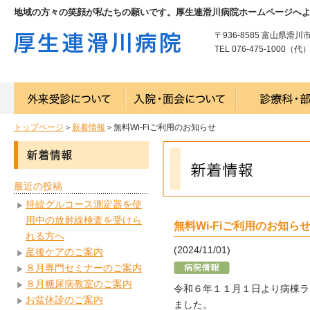
地域の方々の笑顔が私たちの願いです。厚生連滑川病院ホームページへ
〒936-8585 富山県滑川
TEL 076-475-1000（代） 
トップページ
＞
新着情報
＞無料Wi-Fiご利用のお知らせ
最近の投稿
持続グルコース測定器を使
用中の放射線検査を受けら
無料Wi-Fiご利用のお知ら
れる方へ
(2024/11/01)
産後ケアのご案内
８月専門セミナーのご案内
８月糖尿病教室のご案内
令和６年１１月１日より病棟ラウ
お盆休診のご案内
ました。