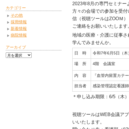
2023年8月の専門セミナ
カテゴリー
方々の会場での参加を受付
その他
信（視聴ツールはZOOＭ
採用情報
ご連絡をお願いいたします
新着情報
地域の医療・介護に従事さ
病院情報
学んでみませんか。
アーカイブ
日 時
令和7年6月5日（木）
ア
ー
場 所
4階 会議室
カ
イ
内 容
『血管内留置カテー
ブ
担当者
感染管理認定看護師
＊申し込み期限：6/5（木）
視聴ツールはWEB会議アプ
いいたします。