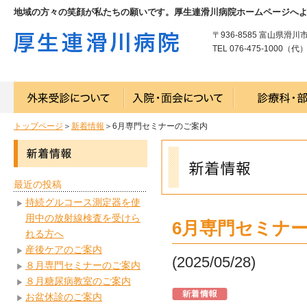
地域の方々の笑顔が私たちの願いです。厚生連滑川病院ホームページへ
〒936-8585 富山県滑川
TEL 076-475-1000（代） 
トップページ
＞
新着情報
＞6月専門セミナーのご案内
最近の投稿
持続グルコース測定器を使
用中の放射線検査を受けら
6月専門セミナ
れる方へ
産後ケアのご案内
(2025/05/28)
８月専門セミナーのご案内
８月糖尿病教室のご案内
お盆休診のご案内