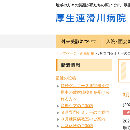
地域の方々の笑顔が私たちの願いです。厚
トップページ
＞
新着情報
＞3月専門セミナーの
最近の投稿
持続グルコース測定器を使
用中の放射線検査を受けら
3
れる方へ
(20
産後ケアのご案内
８月専門セミナーのご案内
８月糖尿病教室のご案内
2
お盆休診のご案内
場