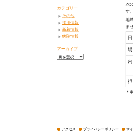
Z
カテゴリー
す
その他
地
採用情報
ま
新着情報
病院情報
日
アーカイブ
場
ア
内
ー
カ
イ
担
ブ
＊申
アクセス
プライバシーポリシー
サ