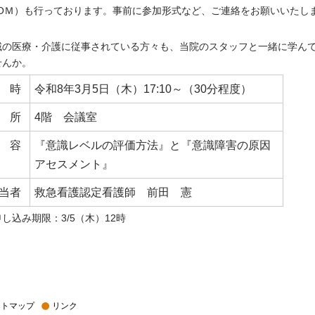
OOＭ）も行っております。事前に参加形式など、ご連絡をお願いいたし
。
域の医療・介護に従事されている方々も、当院のスタッフと一緒に学ん
せんか。
 時
令和8年3月5日（木）17:10～（30分程度）
 所
4階 会議室
 容
『意識レベルの評価方法』と『意識障害の原因
アセスメント』
当者
救急看護認定看護師 前田 憲
し込み期限：3/5（木）12時
イトマップ
リンク