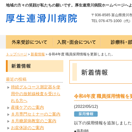
地域の方々の笑顔が私たちの願いです。厚生連滑川病院ホームページへ
〒936-8585 富山県滑川
TEL 076-475-1000（代） 
トップページ
＞
新着情報
＞令和4年度 職員採用情報を更新しました。
最近の投稿
持続グルコース測定器を使
用中の放射線検査を受けら
令和4年度 職員採用情報を
れる方へ
(2022/05/12)
産後ケアのご案内
８月専門セミナーのご案内
８月糖尿病教室のご案内
以下の採用情報を追加しました
お盆休診のご案内
●薬剤師