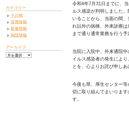
令和4年7月31日までに、
カテゴリー
ルス感染が判明しました。
その他
いることから、当面の間、
採用情報
れ以外の病棟、外来診療は
新着情報
まで通り通常業務を行う予
病院情報
アーカイブ
当院に入院中、外来通院中
ア
イルス感染者の発生により
ー
とを、心よりお詫び申しあ
カ
イ
ブ
今後も県、厚生センター等
切に取り組んでまいります
す。