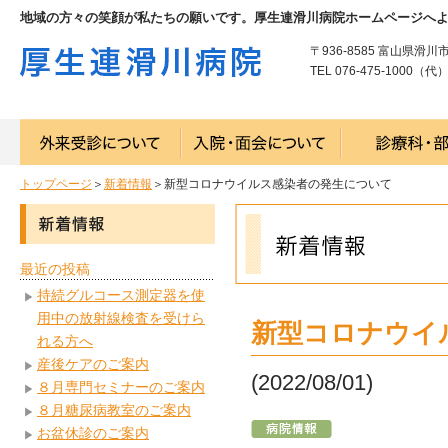
地域の方々の笑顔が私たちの願いです。厚生連滑川病院ホームページへ
〒936-8585 富山県滑川
TEL 076-475-1000（代） 
トップページ
＞
新着情報
＞新型コロナウイルス感染者の発生について
最近の投稿
持続グルコース測定器を使
用中の放射線検査を受けら
新型コロナウイ
れる方へ
産後ケアのご案内
(2022/08/01)
８月専門セミナーのご案内
８月糖尿病教室のご案内
お盆休診のご案内