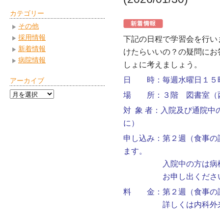
カテゴリー
その他
採用情報
下記の日程で学習会を行い
新着情報
けたらいいの？の疑問にお
病院情報
しょに考えましょう。
日 時：毎週水曜日１５
アーカイブ
ア
場 所：３階 図書室（
ー
対 象 者：入院及び通院
カ
に）
イ
ブ
申し込み：第２週（食事の
ます。
入院中の方は病棟看護
お申し出くださ
料 金：第２週（食事の
詳しくは内科外来看