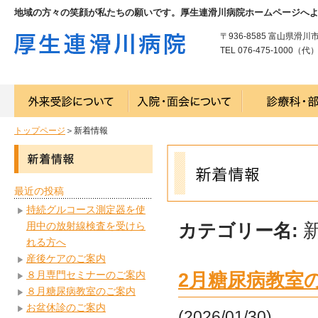
地域の方々の笑顔が私たちの願いです。厚生連滑川病院ホームページへ
〒936-8585 富山県滑川
TEL 076-475-1000（代） 
トップページ
＞新着情報
最近の投稿
持続グルコース測定器を使
用中の放射線検査を受けら
カテゴリー名:
れる方へ
産後ケアのご案内
８月専門セミナーのご案内
2月糖尿病教室
８月糖尿病教室のご案内
お盆休診のご案内
(2026/01/30)